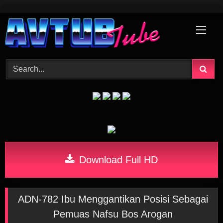
Skip
to
content
Download Full HD
ADN-782 Ibu Menggantikan Posisi Sebagai
Pemuas Nafsu Bos Arogan