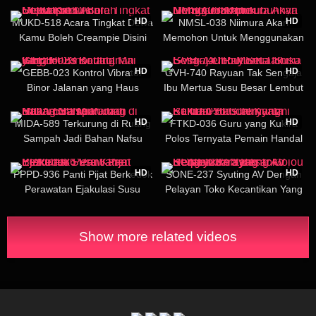
Cantik Kuroki Nami
Hebat Washio Mei
02:40:54
02:30:17
HD
HD
MUKD-518 Acara Tingkat Dewa
NMSL-038 Niimura Akari
Kamu Boleh Creampie Disini
Memohon Untuk Menggunakan
Sepuasmu
Tubuhnya Demi Creampie
03:03:41
02:41:15
HD
HD
GEBB-023 Kontrol Vibrator
GVH-740 Rayuan Tak Sengaja
Binor Jalanan yang Haus
Ibu Mertua Susu Besar Lembut
Batang Mai Kagari
Seta Ichika
01:58:50
02:30:55
HD
HD
MIDA-589 Terkurung di Ruang
FTKD-036 Guru yang Kukira
Sampah Jadi Bahan Nafsu
Polos Ternyata Pemain Handal
Paman Nakamura Miu
Kurumi Sakura
02:46:16
01:58:32
HD
HD
PPPD-936 Panti Pijat Berkedok
SONE-237 Syuting AV Dengan
Perawatan Ejakulasi Susu
Pelayan Toko Kecantikan Yang
Karen Yuzuriha
Berpayudara Besar Gojou Ren
Show more related videos